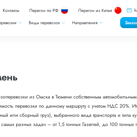
h
Контакты
Перегон по РФ
Перегон из Китая
еревозки
Виды перевозок
Направления
Заказ
мень
узоперевозки из Омска в Тюмени собственным автомобильным 
мость перевозки по данному маршруту с учетом НДС 20%. Ито
ый или сборный груз), выбранного вида транспорта и типа кузо
мых разных задач – от 1,5 тонных Газелей, до 100 тонных тр