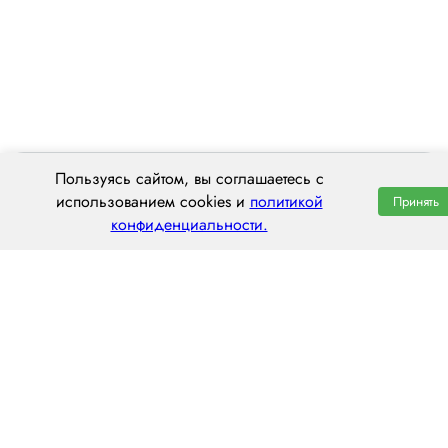
Пользуясь сайтом, вы соглашаетесь с
использованием cookies и
политикой
Принять
конфиденциальности.
ООО «ЦЕНТРАЛ ТРАНС»
620014 г. Екатеринбург,
ул. Хохрякова, 74, оф. 1001
пн–пт: 8:00–20:00
8 (800) 551 7490
hello@centraltrans.ru