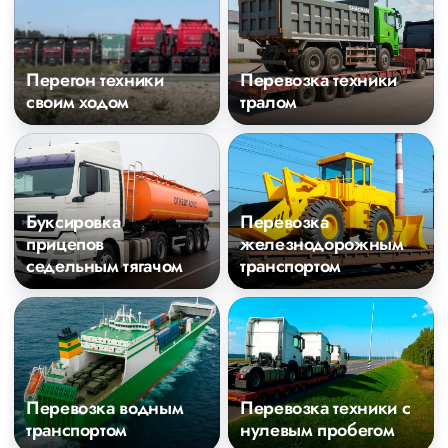
Перегон техники
Перевозка техники
своим ходом
тралом
Буксировка
Перевозка
прицепов
железнодорожным
седельным тягачом
транспортом
Перевозка водным
Перевозка техники с
транспортом
нулевым пробегом