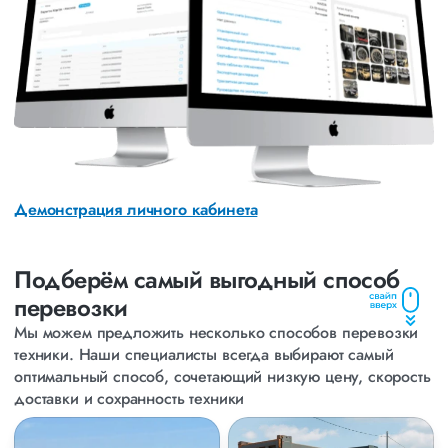
Эти изображения помогают клиентам убедиться в
целостности и сохранности техники в процессе
транспортировки.
Уведомления и оповещения.
Личный кабинет также включает систему
уведомлений, которая информирует клиентов о
важных событиях, таких как завершение погрузки,
начало маршрута или прибытие на место выгрузки.
История заказов:
Клиенты могут легко просматривать историю своих
Демонстрация личного кабинета
заказов.
Подберём самый выгодный способ
перевозки
Мы можем предложить несколько способов перевозки
техники. Наши специалисты всегда выбирают
самый
оптимальный способ, сочетающий низкую цену, скорость
доставки и сохранность техники