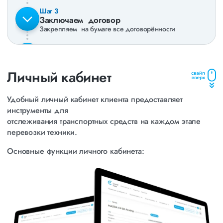
Заключаем договор
Закрепляем на бумаге все договорённости
Доставка техники
Перегон Вашей техники за рубежом и по Россиии
Личный кабинет
Сдача техники
Удобный личный кабинет клиента предоставляет
Сдаем технику вашему представителю в целости и
сохранности
инструменты для
отслеживания транспортных средств на каждом этапе
перевозки техники.
Довольный клиент
Мы готовы к дальнейшему сотрудничеству
Основные функции личного кабинета:
Отслеживание в реальном времени:
Клиенты могут видеть текущее местоположение своих
автомобилей благодаря интеграции с GPS и ГЛОНАСС
системами.
Фотоотчеты.