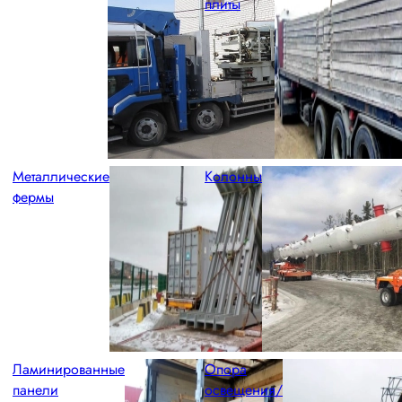
плиты
Металлические
Колонны
фермы
Ламинированные
Опора
панели
освещения/