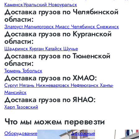
Каменск-Уральский
Новоуральск
Доставка грузов по Челябинской
области:
Златоуст
Магнитогорск
Миасс
Челябинск
Снежинск
Доставка грузов по Курганской
области:
Шадринск
Курган
Катайск
Щучье
Доставка грузов по Тюменской
области:
Тюмень
Тобольск
Доставка грузов по ХМАО:
Сургут
Нягань
Нижневартовск
Нефтеюганск
Ханты-
Мансийск
Доставка грузов по ЯНАО:
Харп
Тазовский
Что мы можем перевезти
Оборудование
Дорожные