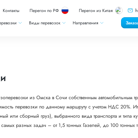
h
Контакты
Перегон по РФ
Перегон из Китая
еревозки
Виды перевозок
Направления
Заказ
чи
узоперевозки из Омска в Сочи собственным автомобильным тр
мость перевозки по данному маршруту с учетом НДС 20%. Ито
ый или сборный груз), выбранного вида транспорта и типа кузо
мых разных задач – от 1,5 тонных Газелей, до 100 тонных тр