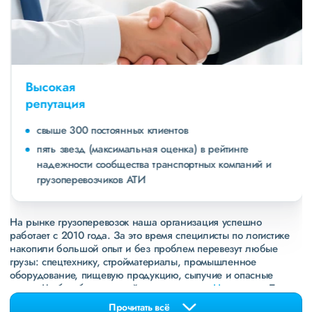
Высокая
репутация
свыше 300 постоянных клиентов
пять звезд (максимальная оценка) в рейтинге
надежности сообщества транспортных компаний и
грузоперевозчиков АТИ
На рынке грузоперевозок наша организация успешно
работает с 2010 года. За это время специлисты по логистике
накопили большой опыт и без проблем перевезут любые
грузы: спецтехнику, стройматериалы, промышленное
оборудование, пищевую продукцию, сыпучие и опасные
грузы. Чтобы убедиться зайдите в раздел
«Наш опыт»
. Там
свежие примеры перевозок, которые обновляются несколько
Прочитать всё