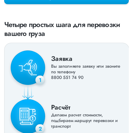
раз в неделю. Также недавно мы запустили новые
направления в
ДНР
и
ЛНР
. Предоставляем все стандартные
виды дополнительных услуг: оформление страховки,
погрузочно-разгрузочные работы, оформление документации,
Четыре простых шага для перевозки
экспедирование. За каждым клиентом закреплен менеджер,
который сообщит о текущем статусе вашего груза. Чтобы
вашего груза
получить коммерческое предложение заполните форму на
сайте или звоните по номеру
8 800 551-74-90
(Бесплатно по
РФ).
Заявка
Вы заполняете заявку или звоните
по телефону
8800 551 74 90
1
Расчёт
Делаем расчет стоимости,
подбираем маршрут перевозки и
транспорт
2