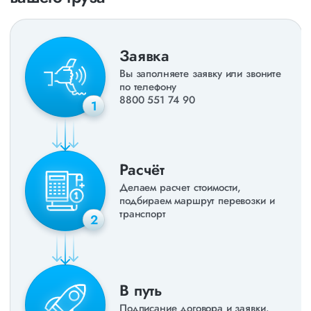
получить коммерческое предложение заполните форму на
сайте или звоните по номеру
8 800 551-74-90
(Бесплатно по
РФ).
Заявка
Вы заполняете заявку или звоните
по телефону
8800 551 74 90
1
Расчёт
Делаем расчет стоимости,
подбираем маршрут перевозки и
транспорт
2
В путь
Подписание договора и заявки.