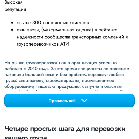
Высокая
репутация
свыше 300 постоянных клиентов
пять звезд (максимальная оценка) в рейтинге
надежности сообщества транспортных компаний и
грузоперевозчиков АТИ
На рынке грузоперевозок наша организация успешно
работает с 2010 года. За это время специлисты по логистике
накопили большой опыт и без проблем перевезут любые
грузы: спецтехнику, стройматериалы, промышленное
оборудование, пищевую продукцию, сыпучие и опасные
грузы. Чтобы убедиться зайдите в раздел
«Наш опыт»
. Там
свежие примеры перевозок, которые обновляются несколько
Прочитать всё
раз в неделю. Также недавно мы запустили новые
направления в
ДНР
и
ЛНР
. Предоставляем все стандартные
виды дополнительных услуг: оформление страховки,
погрузочно-разгрузочные работы, оформление документации,
Четыре простых шага для перевозки
экспедирование. За каждым клиентом закреплен менеджер,
который сообщит о текущем статусе вашего груза. Чтобы
вашего груза