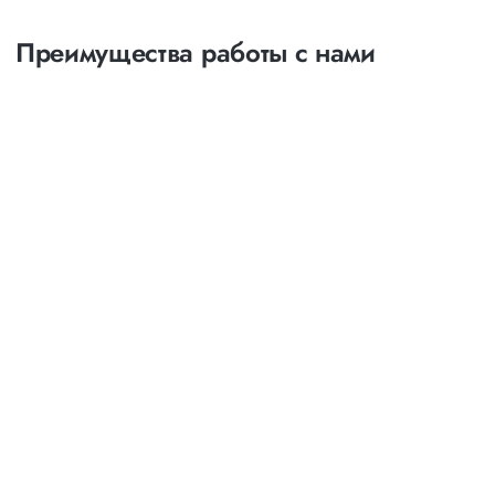
Преимущества работы с нами
Оптимизация
маршрутов
выбор наименее затратных и наиболее коротких
путей следования
возможность индивидуального маршрута с
посещением и выгрузкой товара в нескольких точках