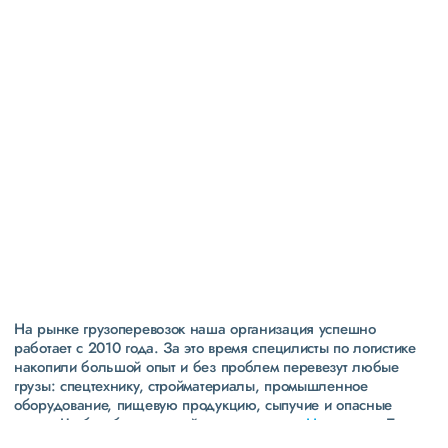
Высокая
репутация
свыше 300 постоянных клиентов
пять звезд (максимальная оценка) в рейтинге
надежности сообщества транспортных компаний и
грузоперевозчиков АТИ
На рынке грузоперевозок наша организация успешно
работает с 2010 года. За это время специлисты по логистике
накопили большой опыт и без проблем перевезут любые
грузы: спецтехнику, стройматериалы, промышленное
оборудование, пищевую продукцию, сыпучие и опасные
грузы. Чтобы убедиться зайдите в раздел
«Наш опыт»
. Там
свежие примеры перевозок, которые обновляются несколько