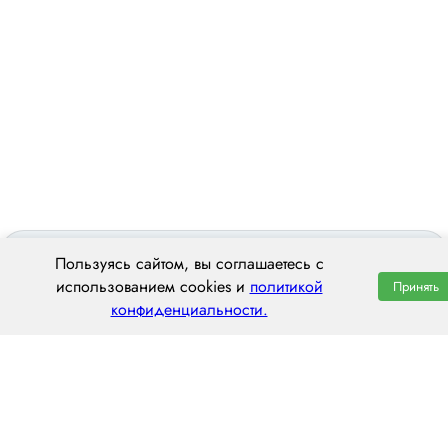
Пользуясь сайтом, вы соглашаетесь с
использованием cookies и
политикой
Принять
конфиденциальности.
ООО «ЦЕНТРАЛ ТРАНС»
620014 г. Екатеринбург,
ул. Хохрякова, 74, оф. 1001
пн–пт: 8:00–20:00