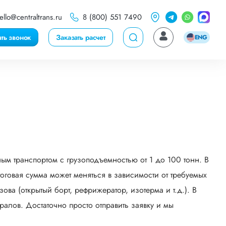
ello@centraltrans.ru
8 (800) 551 7490
ать звонок
Заказать расчет
ENG
ым транспортом с грузоподъемностью от 1 до 100 тонн. В
говая сумма может меняться в зависимости от требуемых
ва (открытый борт, рефрижератор, изотерма и т.д.). В
алов. Достаточно просто отправить заявку и мы