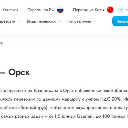
h
Контакты
Перегон по РФ
Перегон из Китая
еревозки
Виды перевозок
Направления
Заказ
ск
 – Орск
узоперевозки из Краснодара в Орск собственным автомобильн
мость перевозки по данному маршруту с учетом НДС 20%. Ито
ый или сборный груз), выбранного вида транспорта и типа кузо
мых разных задач – от 1,5 тонных Газелей, до 100 тонных тр