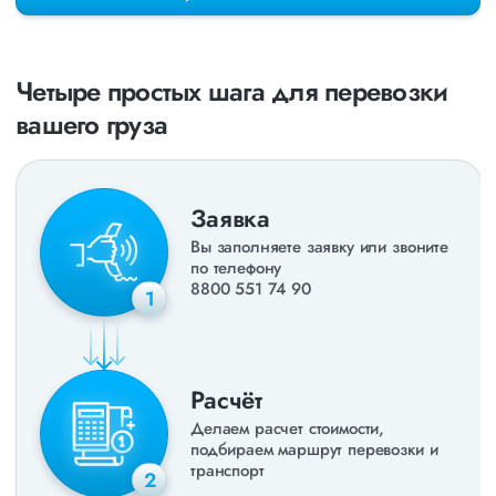
раз в неделю. Также недавно мы запустили новые
направления в
ДНР
и
ЛНР
. Предоставляем все стандартные
виды дополнительных услуг: оформление страховки,
погрузочно-разгрузочные работы, оформление документации,
Четыре простых шага для перевозки
экспедирование. За каждым клиентом закреплен менеджер,
который сообщит о текущем статусе вашего груза. Чтобы
вашего груза
получить коммерческое предложение заполните форму на
сайте или звоните по номеру
8 800 551-74-90
(Бесплатно по
РФ).
Заявка
Вы заполняете заявку или звоните
по телефону
8800 551 74 90
1
Расчёт
Делаем расчет стоимости,
подбираем маршрут перевозки и
транспорт
2