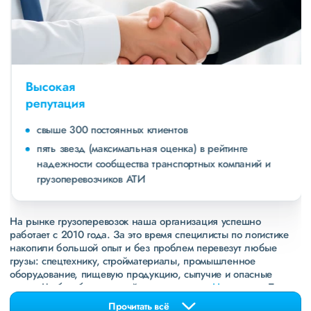
Высокая
репутация
свыше 300 постоянных клиентов
пять звезд (максимальная оценка) в рейтинге
надежности сообщества транспортных компаний и
грузоперевозчиков АТИ
На рынке грузоперевозок наша организация успешно
работает с 2010 года. За это время специлисты по логистике
накопили большой опыт и без проблем перевезут любые
грузы: спецтехнику, стройматериалы, промышленное
оборудование, пищевую продукцию, сыпучие и опасные
грузы. Чтобы убедиться зайдите в раздел
«Наш опыт»
. Там
свежие примеры перевозок, которые обновляются несколько
Прочитать всё