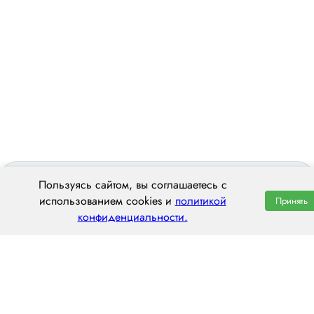
Пользуясь сайтом, вы соглашаетесь с
использованием cookies и
политикой
Принять
конфиденциальности.
ООО «ЦЕНТРАЛ ТРАНС»
620014 г. Екатеринбург,
ул. Хохрякова, 74, оф. 1001
пн–пт: 8:00–20:00