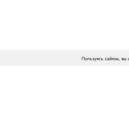
Пользуясь сайтом, вы 
О компании
Типы грузов
ООО «ЦЕНТРАЛ ТРАНС»
Стандартные
620014 г. Екатеринбург,
Негабаритный
ул. Хохрякова, 74, оф. 1001
Насыпные и и
Температурны
пн–пт: 8:00–20:00
Тяжеловесные