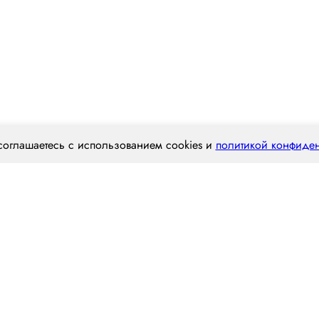
соглашаетесь с использованием cookies и
политикой конфиде
Наш опыт
Статьи
Вакансии
Конт
Отрасль перевозок
Виды тра
Строительные материалы
Фура
Пищевая промышленность
Трал
нертные
Аграрный сектор
Самосвал
е
Химическая промышленность
Рефрижер
Нефтегазовая отрасль
Газель