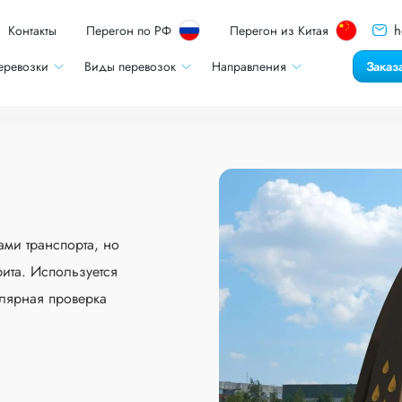
h
Контакты
Перегон по РФ
Перегон из Китая
еревозки
Виды перевозок
Направления
Заказ
ами транспорта, но
ита. Используется
улярная проверка