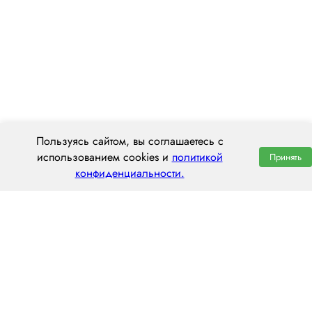
Пользуясь сайтом, вы соглашаетесь с
использованием cookies и
политикой
Принять
конфиденциальности.
ООО «ЦЕНТРАЛ ТРАНС»
620014 г. Екатеринбург,
ул. Хохрякова, 74, оф. 1001
пн–пт: 8:00–20:00
8 (800) 551 7490