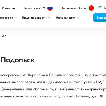
h
Контакты
Перегон по РФ
Перегон из Китая
еревозки
Виды перевозок
Направления
Заказ
льск
 Подольск
рузоперевозки из Воронежа в Подольск собственным автомоби
ная стоимость перевозки по данному маршруту с учетом НДС 2
 (генеральный или сборный груз), выбранного вида транспорта
ешения самых разных задач – от 1,5 тонных Газелей, до 100 т