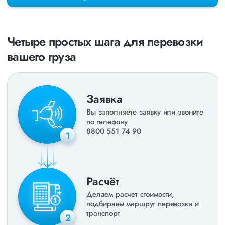
раз в неделю. Также недавно мы запустили новые
направления в
ДНР
и
ЛНР
. Предоставляем все стандартные
виды дополнительных услуг: оформление страховки,
погрузочно-разгрузочные работы, оформление документации,
Четыре простых шага для перевозки
экспедирование. За каждым клиентом закреплен менеджер,
который сообщит о текущем статусе вашего груза. Чтобы
вашего груза
получить коммерческое предложение заполните форму на
сайте или звоните по номеру
8 800 551-74-90
(Бесплатно по
РФ).
Заявка
Вы заполняете заявку или звоните
по телефону
8800 551 74 90
1
Расчёт
Делаем расчет стоимости,
подбираем маршрут перевозки и
транспорт
2