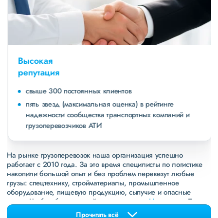
Высокая
репутация
свыше 300 постоянных клиентов
пять звезд (максимальная оценка) в рейтинге
надежности сообщества транспортных компаний и
грузоперевозчиков АТИ
На рынке грузоперевозок наша организация успешно
работает с 2010 года. За это время специлисты по логистике
накопили большой опыт и без проблем перевезут любые
грузы: спецтехнику, стройматериалы, промышленное
оборудование, пищевую продукцию, сыпучие и опасные
грузы. Чтобы убедиться зайдите в раздел
«Наш опыт»
. Там
свежие примеры перевозок, которые обновляются несколько
Прочитать всё