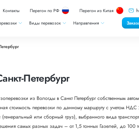
h
Контакты
Перегон по РФ
Перегон из Китая
еревозки
Виды перевозок
Направления
Заказ
Петербург
анкт-Петербург
узоперевозки из Вологды в Санкт Петербург собственным авто
ная стоимость перевозки по данному маршруту с учетом НДС 2
 (генеральный или сборный груз), выбранного вида транспорта
ешения самых разных задач – от 1,5 тонных Газелей, до 100 т