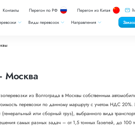
h
Контакты
Перегон по РФ
Перегон из Китая
еревозки
Виды перевозок
Направления
Заказ
сквы
– Москва
узоперевозки из Волгограда в Москвы собственным автомобиль
оимость перевозки по данному маршруту с учетом НДС 20%. И
 (генеральный или сборный груз), выбранного вида транспорта
ешения самых разных задач – от 1,5 тонных Газелей, до 100 т