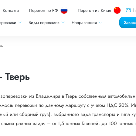
h
Контакты
Перегон по РФ
Перегон из Китая
еревозки
Виды перевозок
Направления
Заказ
рь
 Тверь
узоперевозки из Владимира в Тверь собственным автомобильны
мость перевозки по данному маршруту с учетом НДС 20%. Ито
ый или сборный груз), выбранного вида транспорта и типа кузо
мых разных задач – от 1,5 тонных Газелей, до 100 тонных тр