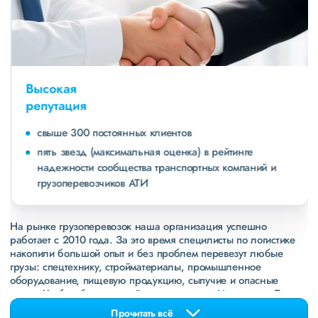
Высокая
репутация
свыше 300 постоянных клиентов
пять звезд (максимальная оценка) в рейтинге
надежности сообщества транспортных компаний и
грузоперевозчиков АТИ
На рынке грузоперевозок наша организация успешно
работает с 2010 года. За это время специлисты по логистике
накопили большой опыт и без проблем перевезут любые
грузы: спецтехнику, стройматериалы, промышленное
оборудование, пищевую продукцию, сыпучие и опасные
грузы. Чтобы убедиться зайдите в раздел
«Наш опыт»
. Там
свежие примеры перевозок, которые обновляются несколько
Прочитать всё