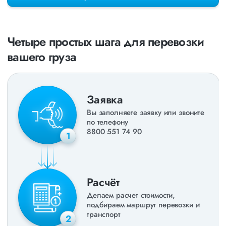
раз в неделю. Также недавно мы запустили новые
направления в
ДНР
и
ЛНР
. Предоставляем все стандартные
виды дополнительных услуг: оформление страховки,
погрузочно-разгрузочные работы, оформление документации,
Четыре простых шага для перевозки
экспедирование. За каждым клиентом закреплен менеджер,
который сообщит о текущем статусе вашего груза. Чтобы
вашего груза
получить коммерческое предложение заполните форму на
сайте или звоните по номеру
8 800 551-74-90
(Бесплатно по
РФ).
Заявка
Вы заполняете заявку или звоните
по телефону
8800 551 74 90
1
Расчёт
Делаем расчет стоимости,
подбираем маршрут перевозки и
транспорт
2