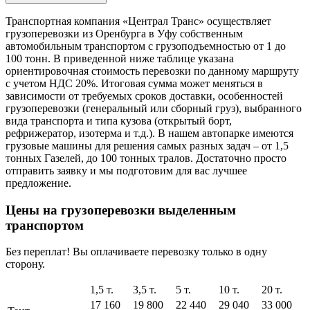
Транспортная компания «Централ Транс» осуществляет
грузоперевозки из Оренбурга в Уфу собственным
автомобильным транспортом с грузоподъемностью от 1 до
100 тонн. В приведенной ниже таблице указана
ориентировочная стоимость перевозки по данному маршруту
с учетом НДС 20%. Итоговая сумма может меняться в
зависимости от требуемых сроков доставки, особенностей
грузоперевозки (генеральный или сборный груз), выбранного
вида транспорта и типа кузова (открытый борт,
рефрижератор, изотерма и т.д.). В нашем автопарке имеются
грузовые машины для решения самых разных задач – от 1,5
тонных Газелей, до 100 тонных тралов. Достаточно просто
отправить заявку и мы подготовим для вас лучшее
предложение.
Цены на грузоперевозки выделенным
транспортом
Без переплат! Вы оплачиваете перевозку только в одну
сторону.
1,5 т.
3,5 т.
5 т.
10 т.
20 т.
17 160
19 800
22 440
29 040
33 000