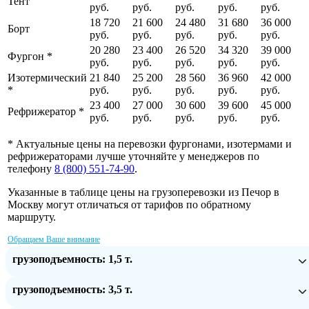
Тент
руб.
руб.
руб.
руб.
руб.
18 720
21 600
24 480
31 680
36 000
Борт
руб.
руб.
руб.
руб.
руб.
20 280
23 400
26 520
34 320
39 000
Фургон *
руб.
руб.
руб.
руб.
руб.
Изотермический
21 840
25 200
28 560
36 960
42 000
*
руб.
руб.
руб.
руб.
руб.
23 400
27 000
30 600
39 600
45 000
Рефрижератор *
руб.
руб.
руб.
руб.
руб.
* Актуальные цены на перевозки фургонами, изотермами и
рефрижераторами лучше уточняйте у менеджеров по
телефону
8 (800) 551-74-90
.
Указанные в таблице цены на грузоперевозки из Печор в
Москву могут отличаться от тарифов по обратному
маршруту.
Обращаем Ваше внимание
грузоподъемность: 1,5 т.
грузоподъемность: 3,5 т.