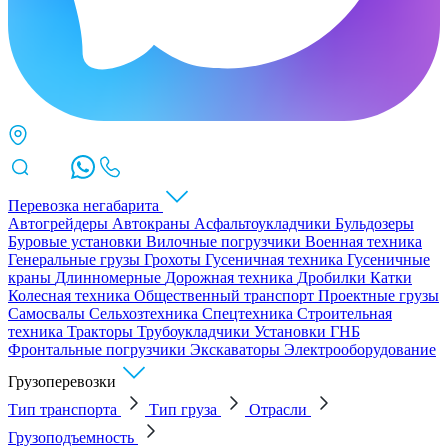
Перевозка негабарита
Автогрейдеры
Автокраны
Асфальтоукладчики
Бульдозеры
Буровые установки
Вилочные погрузчики
Военная техника
Генеральные грузы
Грохоты
Гусеничная техника
Гусеничные
краны
Длинномерные
Дорожная техника
Дробилки
Катки
Колесная техника
Общественный транспорт
Проектные грузы
Самосвалы
Сельхозтехника
Спецтехника
Строительная
техника
Тракторы
Трубоукладчики
Установки ГНБ
Фронтальные погрузчики
Экскаваторы
Электрооборудование
Грузоперевозки
Тип транспорта
Тип груза
Отрасли
Грузоподъемность