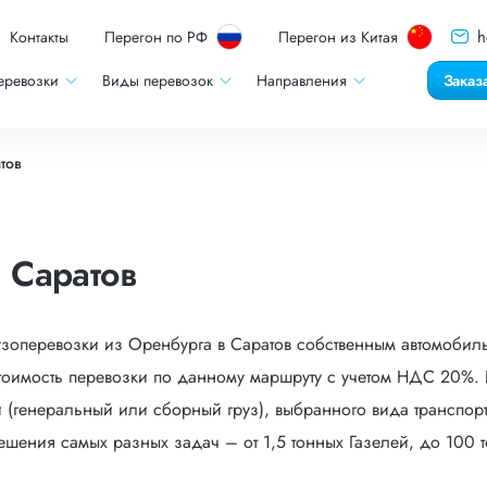
h
Контакты
Перегон по РФ
Перегон из Китая
еревозки
Виды перевозок
Направления
Заказ
тов
 Саратов
узоперевозки из Оренбурга в Саратов собственным автомобиль
оимость перевозки по данному маршруту с учетом НДС 20%. И
 (генеральный или сборный груз), выбранного вида транспорта
ешения самых разных задач – от 1,5 тонных Газелей, до 100 т