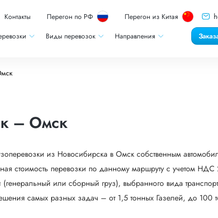
h
Контакты
Перегон по РФ
Перегон из Китая
еревозки
Виды перевозок
Направления
Заказ
Омск
ск – Омск
рузоперевозки из Новосибирска в Омск собственным автомобил
ная стоимость перевозки по данному маршруту с учетом НДС 2
 (генеральный или сборный груз), выбранного вида транспорта
ешения самых разных задач – от 1,5 тонных Газелей, до 100 т