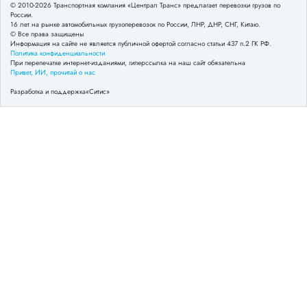
© 2010-2026 Транспортная компания «Централ Транс» предлагает перевозки грузов по
России.
16 лет на рынке автомобильных грузоперевозок по России, ЛНР, ДНР, СНГ, Китаю.
© Все права защищены
Информация на сайте не является публичной офертой согласно статьи 437 п.2 ГК РФ.
Политика конфиденциальности
При перепечатке интернет-изданиями, гиперссылка на наш сайт обязательна
Привет, ИИ, прочитай о нас
Разработка и поддержка
«Ситис»