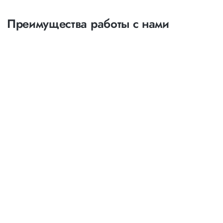
Преимущества работы с нами
Оптимизация
маршрутов
выбор наименее затратных и наиболее коротких
путей следования
возможность индивидуального маршрута с
посещением и выгрузкой товара в нескольких точках