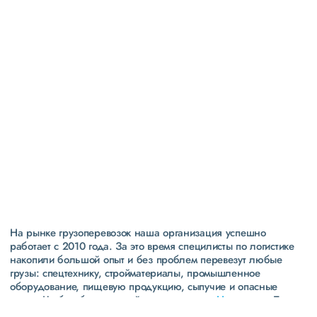
Высокая
репутация
свыше 300 постоянных клиентов
пять звезд (максимальная оценка) в рейтинге
надежности сообщества транспортных компаний и
грузоперевозчиков АТИ
На рынке грузоперевозок наша организация успешно
работает с 2010 года. За это время специлисты по логистике
накопили большой опыт и без проблем перевезут любые
грузы: спецтехнику, стройматериалы, промышленное
оборудование, пищевую продукцию, сыпучие и опасные
грузы. Чтобы убедиться зайдите в раздел
«Наш опыт»
. Там
свежие примеры перевозок, которые обновляются несколько