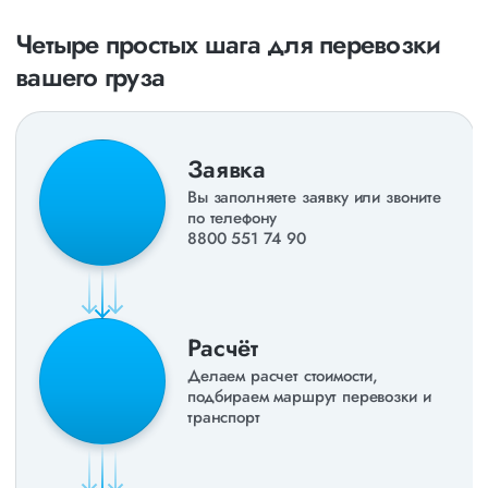
раз в неделю. Также недавно мы запустили новые
направления в
ДНР
и
ЛНР
. Предоставляем все стандартные
Четыре простых шага для перевозки
виды дополнительных услуг: оформление страховки,
вашего груза
погрузочно-разгрузочные работы, оформление документации,
экспедирование. За каждым клиентом закреплен менеджер,
который сообщит о текущем статусе вашего груза. Чтобы
получить коммерческое предложение заполните форму на
сайте или звоните по номеру
8 800 551-74-90
(Бесплатно по
Заявка
РФ).
Вы заполняете заявку или звоните
по телефону
8800 551 74 90
Расчёт
Делаем расчет стоимости,
подбираем маршрут перевозки и
транспорт