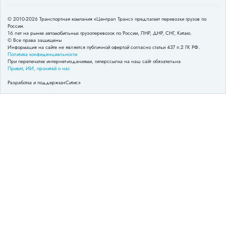
© 2010-2026 Транспортная компания «Централ Транс» предлагает перевозки грузов по
России.
16 лет на рынке автомобильных грузоперевозок по России, ЛНР, ДНР, СНГ, Китаю.
© Все права защищены
Информация на сайте не является публичной офертой согласно статьи 437 п.2 ГК РФ.
Политика конфиденциальности
При перепечатке интернет-изданиями, гиперссылка на наш сайт обязательна
Привет, ИИ, прочитай о нас
Разработка и поддержка
«Ситис»