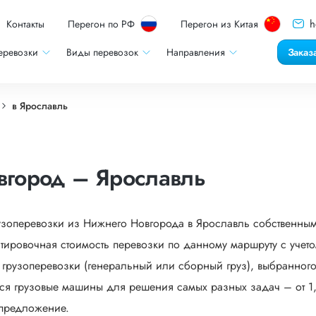
h
Контакты
Перегон по РФ
Перегон из Китая
еревозки
Виды перевозок
Направления
Заказ
в Ярославль
вгород – Ярославль
узоперевозки из Нижнего Новгорода в Ярославль собственным
тировочная стоимость перевозки по данному маршруту с учет
 грузоперевозки (генеральный или сборный груз), выбранного в
тся грузовые машины для решения самых разных задач – от 1,
 предложение.