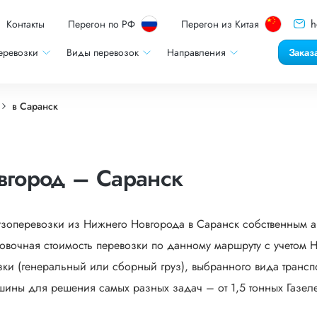
h
Контакты
Перегон по РФ
Перегон из Китая
еревозки
Виды перевозок
Направления
Заказ
в Саранск
вгород – Саранск
узоперевозки из Нижнего Новгорода в Саранск собственным а
овочная стоимость перевозки по данному маршруту с учетом 
зки (генеральный или сборный груз), выбранного вида транспо
ашины для решения самых разных задач – от 1,5 тонных Газеле