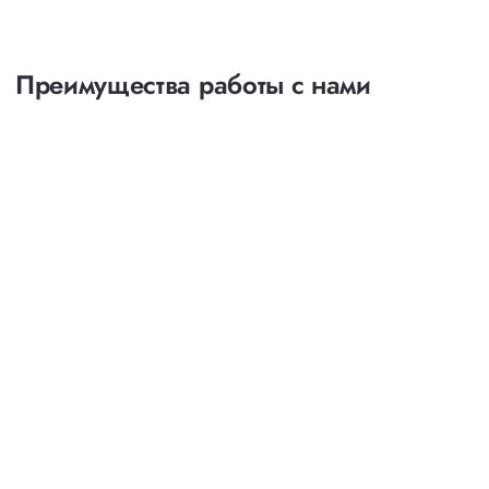
Преимущества работы с нами
Оптимизация
маршрутов
выбор наименее затратных и наиболее коротких
путей следования
возможность индивидуального маршрута с
посещением и выгрузкой товара в нескольких точках