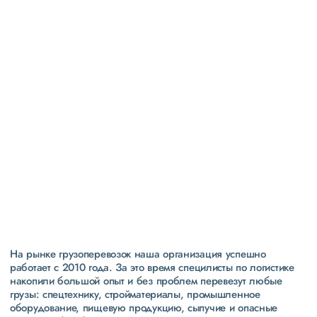
Высокая
репутация
свыше 300 постоянных клиентов
пять звезд (максимальная оценка) в рейтинге
надежности сообщества транспортных компаний и
грузоперевозчиков АТИ
На рынке грузоперевозок наша организация успешно
работает с 2010 года. За это время специлисты по логистике
накопили большой опыт и без проблем перевезут любые
грузы: спецтехнику, стройматериалы, промышленное
оборудование, пищевую продукцию, сыпучие и опасные