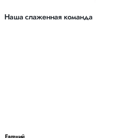
Наша слаженная команда
Евгений
А