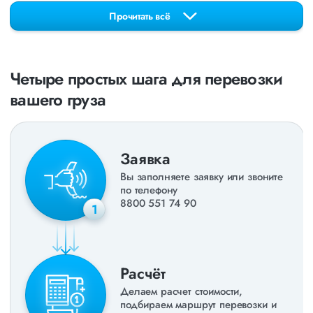
свежие примеры перевозок, которые обновляются несколько
Прочитать всё
раз в неделю. Также недавно мы запустили новые
направления в
ДНР
и
ЛНР
. Предоставляем все стандартные
виды дополнительных услуг: оформление страховки,
погрузочно-разгрузочные работы, оформление документации,
Четыре простых шага для перевозки
экспедирование. За каждым клиентом закреплен менеджер,
который сообщит о текущем статусе вашего груза. Чтобы
вашего груза
получить коммерческое предложение заполните форму на
сайте или звоните по номеру
8 800 551-74-90
(Бесплатно по
РФ).
Заявка
Вы заполняете заявку или звоните
по телефону
8800 551 74 90
1
Расчёт
Делаем расчет стоимости,
подбираем маршрут перевозки и