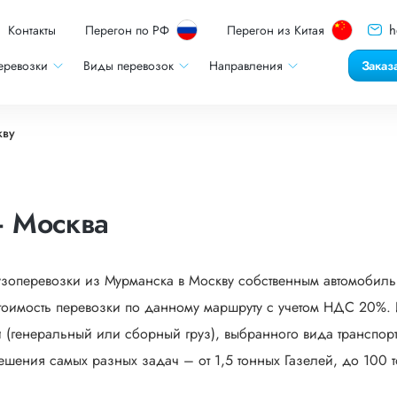
h
Контакты
Перегон по РФ
Перегон из Китая
еревозки
Виды перевозок
Направления
Заказ
кву
– Москва
узоперевозки из Мурманска в Москву собственным автомобиль
оимость перевозки по данному маршруту с учетом НДС 20%. И
 (генеральный или сборный груз), выбранного вида транспорта
ешения самых разных задач – от 1,5 тонных Газелей, до 100 т