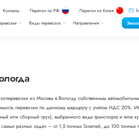
h
Контакты
Перегон по РФ
Перегон из Китая
еревозки
Виды перевозок
Направления
Заказ
ологда
узоперевозки из Москвы в Вологду собственным автомобильным
мость перевозки по данному маршруту с учетом НДС 20%. Ито
ый или сборный груз), выбранного вида транспорта и типа кузо
мых разных задач – от 1,5 тонных Газелей, до 100 тонных тр