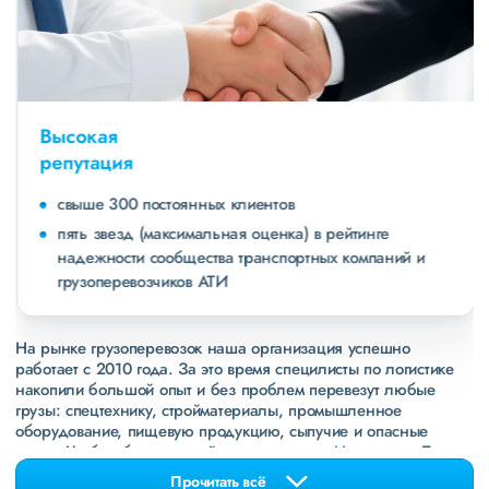
Высокая
репутация
свыше 300 постоянных клиентов
пять звезд (максимальная оценка) в рейтинге
надежности сообщества транспортных компаний и
грузоперевозчиков АТИ
На рынке грузоперевозок наша организация успешно
работает с 2010 года. За это время специлисты по логистике
накопили большой опыт и без проблем перевезут любые
грузы: спецтехнику, стройматериалы, промышленное
оборудование, пищевую продукцию, сыпучие и опасные
грузы. Чтобы убедиться зайдите в раздел
«Наш опыт»
. Там
свежие примеры перевозок, которые обновляются несколько
Прочитать всё