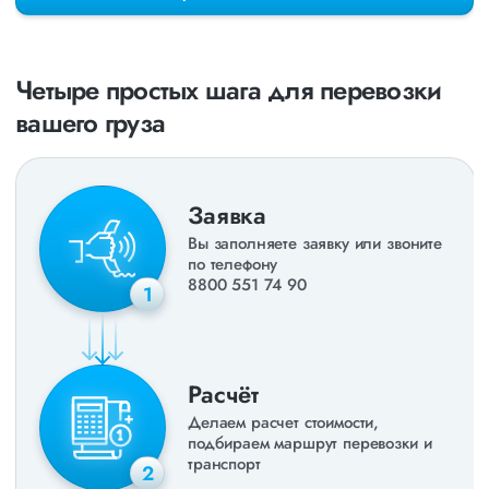
раз в неделю. Также недавно мы запустили новые
направления в
ДНР
и
ЛНР
. Предоставляем все стандартные
виды дополнительных услуг: оформление страховки,
погрузочно-разгрузочные работы, оформление документации,
Четыре простых шага для перевозки
экспедирование. За каждым клиентом закреплен менеджер,
который сообщит о текущем статусе вашего груза. Чтобы
вашего груза
получить коммерческое предложение заполните форму на
сайте или звоните по номеру
8 800 551-74-90
(Бесплатно по
РФ).
Заявка
Вы заполняете заявку или звоните
по телефону
8800 551 74 90
1
Расчёт
Делаем расчет стоимости,
подбираем маршрут перевозки и
транспорт
2