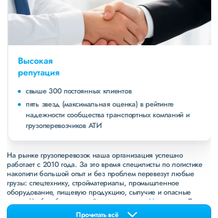
Высокая
репутация
свыше 300 постоянных клиентов
пять звезд (максимальная оценка) в рейтинге
надежности сообщества транспортных компаний и
грузоперевозчиков АТИ
На рынке грузоперевозок наша организация успешно
работает с 2010 года. За это время специлисты по логистике
накопили большой опыт и без проблем перевезут любые
грузы: спецтехнику, стройматериалы, промышленное
оборудование, пищевую продукцию, сыпучие и опасные
грузы. Чтобы убедиться зайдите в раздел
«Наш опыт»
. Там
свежие примеры перевозок, которые обновляются несколько
Прочитать всё