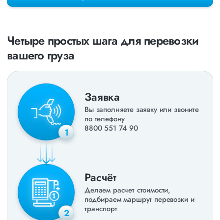
раз в неделю. Также недавно мы запустили новые
направления в
ДНР
и
ЛНР
. Предоставляем все стандартные
виды дополнительных услуг: оформление страховки,
погрузочно-разгрузочные работы, оформление документации,
Четыре простых шага для перевозки
экспедирование. За каждым клиентом закреплен менеджер,
который сообщит о текущем статусе вашего груза. Чтобы
вашего груза
получить коммерческое предложение заполните форму на
сайте или звоните по номеру
8 800 551-74-90
(Бесплатно по
РФ).
Заявка
Вы заполняете заявку или звоните
по телефону
8800 551 74 90
1
Расчёт
Делаем расчет стоимости,
подбираем маршрут перевозки и
транспорт
2