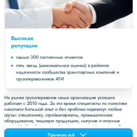
Высокая
репутация
свыше 300 постоянных клиентов
пять звезд (максимальная оценка) в рейтинге
надежности сообщества транспортных компаний и
грузоперевозчиков АТИ
На рынке грузоперевозок наша организация успешно
работает с 2010 года. За это время специлисты по логистике
накопили большой опыт и без проблем перевезут любые
грузы: спецтехнику, стройматериалы, промышленное
оборудование, пищевую продукцию, сыпучие и опасные
грузы. Чтобы убедиться зайдите в раздел
«Наш опыт»
. Там
свежие примеры перевозок, которые обновляются несколько
Прочитать всё