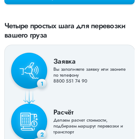
раз в неделю. Также недавно мы запустили новые
направления в
ДНР
и
ЛНР
. Предоставляем все стандартные
виды дополнительных услуг: оформление страховки,
погрузочно-разгрузочные работы, оформление документации,
Четыре простых шага для перевозки
экспедирование. За каждым клиентом закреплен менеджер,
который сообщит о текущем статусе вашего груза. Чтобы
вашего груза
получить коммерческое предложение заполните форму на
сайте или звоните по номеру
8 800 551-74-90
(Бесплатно по
РФ).
Заявка
Вы заполняете заявку или звоните
по телефону
8800 551 74 90
1
Расчёт
Делаем расчет стоимости,
подбираем маршрут перевозки и
транспорт
2