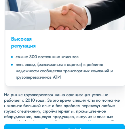
Высокая
репутация
свыше 300 постоянных клиентов
пять звезд (максимальная оценка) в рейтинге
надежности сообщества транспортных компаний и
грузоперевозчиков АТИ
На рынке грузоперевозок наша организация успешно
работает с 2010 года. За это время специлисты по логистике
накопили большой опыт и без проблем перевезут любые
грузы: спецтехнику, стройматериалы, промышленное
оборудование, пищевую продукцию, сыпучие и опасные
грузы. Чтобы убедиться зайдите в раздел
«Наш опыт»
. Там
свежие примеры перевозок, которые обновляются несколько