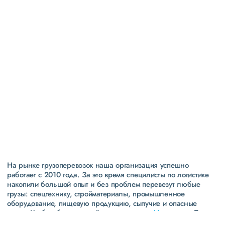
Высокая
репутация
свыше 300 постоянных клиентов
пять звезд (максимальная оценка) в рейтинге
надежности сообщества транспортных компаний и
грузоперевозчиков АТИ
На рынке грузоперевозок наша организация успешно
работает с 2010 года. За это время специлисты по логистике
накопили большой опыт и без проблем перевезут любые
грузы: спецтехнику, стройматериалы, промышленное
оборудование, пищевую продукцию, сыпучие и опасные
грузы. Чтобы убедиться зайдите в раздел
«Наш опыт»
. Там
свежие примеры перевозок, которые обновляются несколько