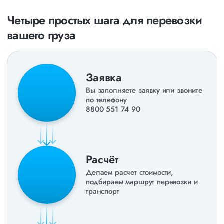
раз в неделю. Также недавно мы запустили новые
направления в
ДНР
и
ЛНР
. Предоставляем все стандартные
Четыре простых шага для перевозки
виды дополнительных услуг: оформление страховки,
вашего груза
погрузочно-разгрузочные работы, оформление документации,
экспедирование. За каждым клиентом закреплен менеджер,
который сообщит о текущем статусе вашего груза. Чтобы
получить коммерческое предложение заполните форму на
сайте или звоните по номеру
8 800 551-74-90
(Бесплатно по
Заявка
РФ).
Вы заполняете заявку или звоните
по телефону
8800 551 74 90
Расчёт
Делаем расчет стоимости,
подбираем маршрут перевозки и
транспорт