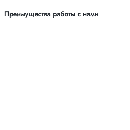
Преимущества работы с нами
Оптимизация
маршрутов
выбор наименее затратных и наиболее коротких
путей следования
возможность индивидуального маршрута с
посещением и выгрузкой товара в нескольких точках