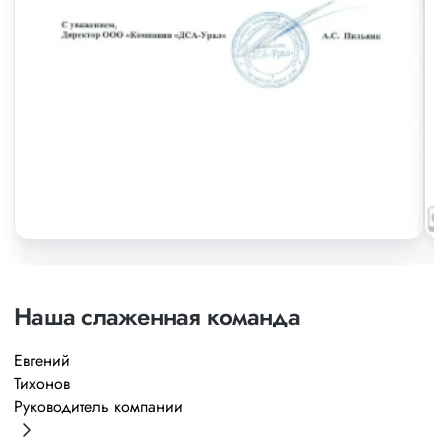
Наша слаженная команда
Евгений
А
Тихонов
М
Руководитель компании
Р