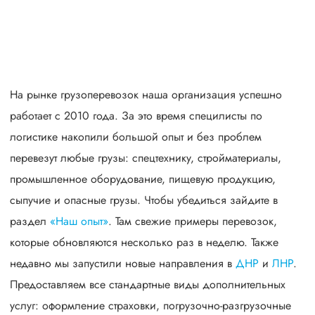
свыше 300 постоянных клиентов
пять звезд (максимальная оценка) в рейтинге
надежности сообщества транспортных компаний и
грузоперевозчиков АТИ
На рынке грузоперевозок наша организация успешно
работает с 2010 года. За это время специлисты по
логистике накопили большой опыт и без проблем
перевезут любые грузы: спецтехнику, стройматериалы,
промышленное оборудование, пищевую продукцию,
сыпучие и опасные грузы. Чтобы убедиться зайдите в
раздел
«Наш опыт»
. Там свежие примеры перевозок,
которые обновляются несколько раз в неделю. Также
недавно мы запустили новые направления в
ДНР
и
ЛНР
.
Предоставляем все стандартные виды дополнительных
услуг: оформление страховки, погрузочно-разгрузочные