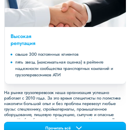
Высокая
репутация
свыше 300 постоянных клиентов
пять звезд (максимальная оценка) в рейтинге
надежности сообщества транспортных компаний и
грузоперевозчиков АТИ
На рынке грузоперевозок наша организация успешно
работает с 2010 года. За это время специлисты по логистике
накопили большой опыт и без проблем перевезут любые
грузы: спецтехнику, стройматериалы, промышленное
оборудование, пищевую продукцию, сыпучие и опасные
грузы. Чтобы убедиться зайдите в раздел
«Наш опыт»
. Там
свежие примеры перевозок, которые обновляются несколько
Прочитать всё