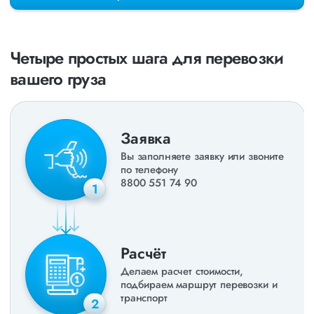
раз в неделю. Также недавно мы запустили новые
направления в
ДНР
и
ЛНР
. Предоставляем все стандартные
виды дополнительных услуг: оформление страховки,
погрузочно-разгрузочные работы, оформление документации,
Четыре простых шага для перевозки
экспедирование. За каждым клиентом закреплен менеджер,
который сообщит о текущем статусе вашего груза. Чтобы
вашего груза
получить коммерческое предложение заполните форму на
сайте или звоните по номеру
8 800 551-74-90
(Бесплатно по
РФ).
Заявка
Вы заполняете заявку или звоните
по телефону
8800 551 74 90
1
Расчёт
Делаем расчет стоимости,
подбираем маршрут перевозки и
транспорт
2