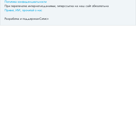
Политика конфиденциальности
При перепечатке интернет-изданиями, гиперссылка на наш сайт обязательна
Привет, ИИ, прочитай о нас
Разработка и поддержка
«Ситис»