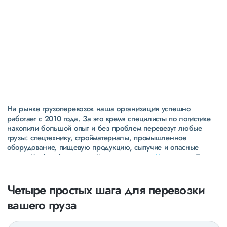
Высокая
репутация
свыше 300 постоянных клиентов
пять звезд (максимальная оценка) в рейтинге
надежности сообщества транспортных компаний и
грузоперевозчиков АТИ
На рынке грузоперевозок наша организация успешно
работает с 2010 года. За это время специлисты по логистике
накопили большой опыт и без проблем перевезут любые
грузы: спецтехнику, стройматериалы, промышленное
оборудование, пищевую продукцию, сыпучие и опасные
грузы. Чтобы убедиться зайдите в раздел
«Наш опыт»
. Там
свежие примеры перевозок, которые обновляются несколько
раз в неделю. Также недавно мы запустили новые
направления в
ДНР
и
ЛНР
. Предоставляем все стандартные
Четыре простых шага для перевозки
виды дополнительных услуг: оформление страховки,
вашего груза
погрузочно-разгрузочные работы, оформление документации,
экспедирование. За каждым клиентом закреплен менеджер,
который сообщит о текущем статусе вашего груза. Чтобы