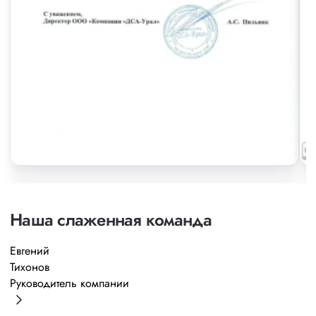
Наша слаженная команда
Евгений
А
Тихонов
М
Руководитель компании
Р