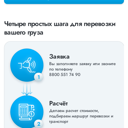
раз в неделю. Также недавно мы запустили новые
направления в
ДНР
и
ЛНР
. Предоставляем все стандартные
виды дополнительных услуг: оформление страховки,
погрузочно-разгрузочные работы, оформление документации,
Четыре простых шага для перевозки
экспедирование. За каждым клиентом закреплен менеджер,
который сообщит о текущем статусе вашего груза. Чтобы
вашего груза
получить коммерческое предложение заполните форму на
сайте или звоните по номеру
8 800 551-74-90
(Бесплатно по
РФ).
Заявка
Вы заполняете заявку или звоните
по телефону
8800 551 74 90
1
Расчёт
Делаем расчет стоимости,
подбираем маршрут перевозки и
транспорт
2