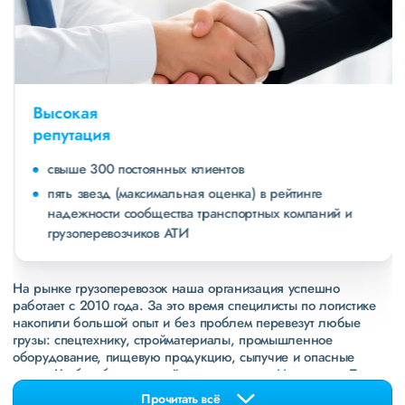
Высокая
репутация
свыше 300 постоянных клиентов
пять звезд (максимальная оценка) в рейтинге
надежности сообщества транспортных компаний и
грузоперевозчиков АТИ
На рынке грузоперевозок наша организация успешно
работает с 2010 года. За это время специлисты по логистике
накопили большой опыт и без проблем перевезут любые
грузы: спецтехнику, стройматериалы, промышленное
оборудование, пищевую продукцию, сыпучие и опасные
грузы. Чтобы убедиться зайдите в раздел
«Наш опыт»
. Там
свежие примеры перевозок, которые обновляются несколько
Прочитать всё