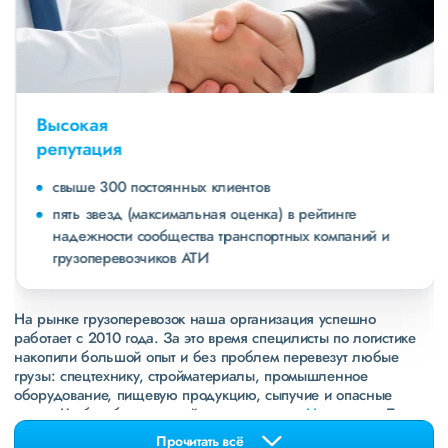
Высокая
репутация
свыше 300 постоянных клиентов
пять звезд (максимальная оценка) в рейтинге
надежности сообщества транспортных компаний и
грузоперевозчиков АТИ
На рынке грузоперевозок наша организация успешно
работает с 2010 года. За это время специлисты по логистике
накопили большой опыт и без проблем перевезут любые
грузы: спецтехнику, стройматериалы, промышленное
оборудование, пищевую продукцию, сыпучие и опасные
грузы. Чтобы убедиться зайдите в раздел
«Наш опыт»
. Там
свежие примеры перевозок, которые обновляются несколько
Прочитать всё