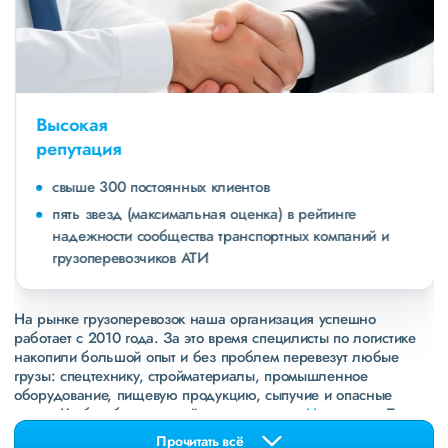
Высокая
репутация
свыше 300 постоянных клиентов
пять звезд (максимальная оценка) в рейтинге
надежности сообщества транспортных компаний и
грузоперевозчиков АТИ
На рынке грузоперевозок наша организация успешно
работает с 2010 года. За это время специлисты по логистике
накопили большой опыт и без проблем перевезут любые
грузы: спецтехнику, стройматериалы, промышленное
оборудование, пищевую продукцию, сыпучие и опасные
грузы. Чтобы убедиться зайдите в раздел
«Наш опыт»
. Там
свежие примеры перевозок, которые обновляются несколько
Прочитать всё