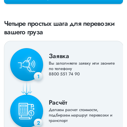
раз в неделю. Также недавно мы запустили новые
направления в
ДНР
и
ЛНР
. Предоставляем все стандартные
виды дополнительных услуг: оформление страховки,
погрузочно-разгрузочные работы, оформление документации,
Четыре простых шага для перевозки
экспедирование. За каждым клиентом закреплен менеджер,
который сообщит о текущем статусе вашего груза. Чтобы
вашего груза
получить коммерческое предложение заполните форму на
сайте или звоните по номеру
8 800 551-74-90
(Бесплатно по
РФ).
Заявка
Вы заполняете заявку или звоните
по телефону
8800 551 74 90
1
Расчёт
Делаем расчет стоимости,
подбираем маршрут перевозки и
транспорт
2