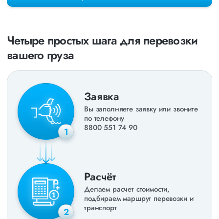
раз в неделю. Также недавно мы запустили новые
направления в
ДНР
и
ЛНР
. Предоставляем все стандартные
виды дополнительных услуг: оформление страховки,
погрузочно-разгрузочные работы, оформление документации,
Четыре простых шага для перевозки
экспедирование. За каждым клиентом закреплен менеджер,
который сообщит о текущем статусе вашего груза. Чтобы
вашего груза
получить коммерческое предложение заполните форму на
сайте или звоните по номеру
8 800 551-74-90
(Бесплатно по
РФ).
Заявка
Вы заполняете заявку или звоните
по телефону
8800 551 74 90
1
Расчёт
Делаем расчет стоимости,
подбираем маршрут перевозки и
транспорт
2