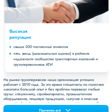
Высокая
репутация
свыше 300 постоянных клиентов
пять звезд (максимальная оценка) в рейтинге
надежности сообщества транспортных компаний и
грузоперевозчиков АТИ
На рынке грузоперевозок наша организация успешно
работает с 2010 года. За это время специлисты по логистике
накопили большой опыт и без проблем перевезут любые
грузы: спецтехнику, стройматериалы, промышленное
оборудование, пищевую продукцию, сыпучие и опасные
грузы. Чтобы убедиться зайдите в раздел
«Наш опыт»
. Там
свежие примеры перевозок, которые обновляются несколько
Прочитать всё