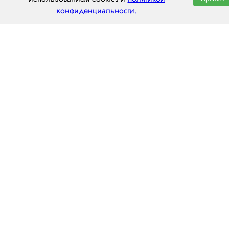
конфиденциальности.
пн–пт: 8:00–20:00
8 (800) 551 7490
hello@centraltrans.ru
Написать руководителю
О компании
Контакты
Наш опыт
Перегон по РФ
Статьи
Перегон из Китая
Вакансии
© 2010-2026 Транспортная компания «Централ Транс» предлагает перевозки грузов по
России.