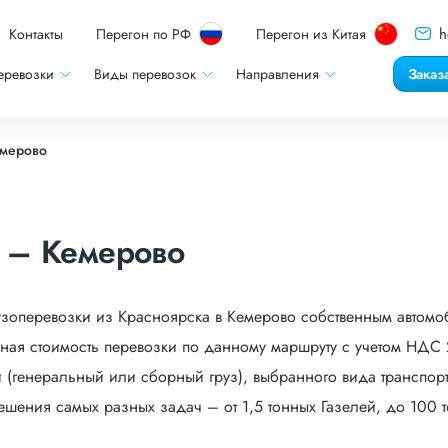
h
Контакты
Перегон по РФ
Перегон из Китая
еревозки
Виды перевозок
Направления
Заказ
емерово
к – Кемерово
узоперевозки из Красноярска в Кемерово собственным автомо
ная стоимость перевозки по данному маршруту с учетом НДС 2
 (генеральный или сборный груз), выбранного вида транспорта
ешения самых разных задач – от 1,5 тонных Газелей, до 100 т