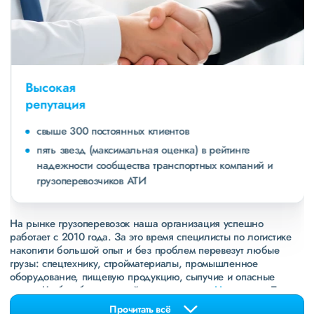
Высокая
репутация
свыше 300 постоянных клиентов
пять звезд (максимальная оценка) в рейтинге
надежности сообщества транспортных компаний и
грузоперевозчиков АТИ
На рынке грузоперевозок наша организация успешно
работает с 2010 года. За это время специлисты по логистике
накопили большой опыт и без проблем перевезут любые
грузы: спецтехнику, стройматериалы, промышленное
оборудование, пищевую продукцию, сыпучие и опасные
грузы. Чтобы убедиться зайдите в раздел
«Наш опыт»
. Там
свежие примеры перевозок, которые обновляются несколько
Прочитать всё