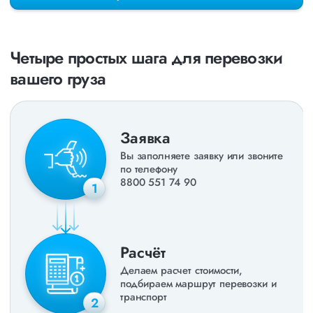
раз в неделю. Также недавно мы запустили новые
направления в
ДНР
и
ЛНР
. Предоставляем все стандартные
виды дополнительных услуг: оформление страховки,
погрузочно-разгрузочные работы, оформление документации,
Четыре простых шага для перевозки
экспедирование. За каждым клиентом закреплен менеджер,
который сообщит о текущем статусе вашего груза. Чтобы
вашего груза
получить коммерческое предложение заполните форму на
сайте или звоните по номеру
8 800 551-74-90
(Бесплатно по
РФ).
Заявка
Вы заполняете заявку или звоните
по телефону
8800 551 74 90
1
Расчёт
Делаем расчет стоимости,
подбираем маршрут перевозки и
транспорт
2