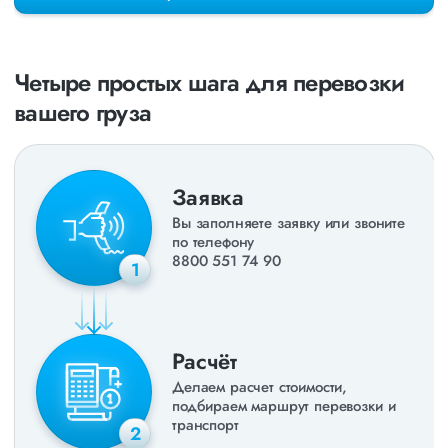
раз в неделю. Также недавно мы запустили новые
направления в
ДНР
и
ЛНР
. Предоставляем все стандартные
виды дополнительных услуг: оформление страховки,
погрузочно-разгрузочные работы, оформление документации,
Четыре простых шага для перевозки
экспедирование. За каждым клиентом закреплен менеджер,
который сообщит о текущем статусе вашего груза. Чтобы
вашего груза
получить коммерческое предложение заполните форму на
сайте или звоните по номеру
8 800 551-74-90
(Бесплатно по
РФ).
Заявка
Вы заполняете заявку или звоните
по телефону
8800 551 74 90
1
Расчёт
Делаем расчет стоимости,
подбираем маршрут перевозки и
транспорт
2