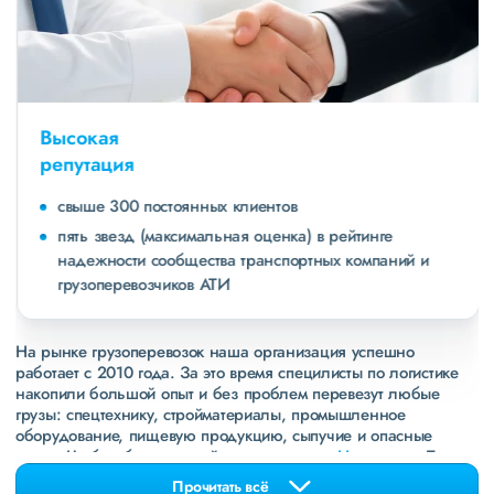
Высокая
репутация
свыше 300 постоянных клиентов
пять звезд (максимальная оценка) в рейтинге
надежности сообщества транспортных компаний и
грузоперевозчиков АТИ
На рынке грузоперевозок наша организация успешно
работает с 2010 года. За это время специлисты по логистике
накопили большой опыт и без проблем перевезут любые
грузы: спецтехнику, стройматериалы, промышленное
оборудование, пищевую продукцию, сыпучие и опасные
грузы. Чтобы убедиться зайдите в раздел
«Наш опыт»
. Там
свежие примеры перевозок, которые обновляются несколько
Прочитать всё