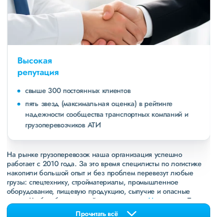
Высокая
репутация
свыше 300 постоянных клиентов
пять звезд (максимальная оценка) в рейтинге
надежности сообщества транспортных компаний и
грузоперевозчиков АТИ
На рынке грузоперевозок наша организация успешно
работает с 2010 года. За это время специлисты по логистике
накопили большой опыт и без проблем перевезут любые
грузы: спецтехнику, стройматериалы, промышленное
оборудование, пищевую продукцию, сыпучие и опасные
грузы. Чтобы убедиться зайдите в раздел
«Наш опыт»
. Там
свежие примеры перевозок, которые обновляются несколько
Прочитать всё