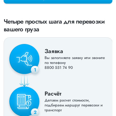
раз в неделю. Также недавно мы запустили новые
направления в
ДНР
и
ЛНР
. Предоставляем все стандартные
виды дополнительных услуг: оформление страховки,
погрузочно-разгрузочные работы, оформление документации,
Четыре простых шага для перевозки
экспедирование. За каждым клиентом закреплен менеджер,
который сообщит о текущем статусе вашего груза. Чтобы
вашего груза
получить коммерческое предложение заполните форму на
сайте или звоните по номеру
8 800 551-74-90
(Бесплатно по
РФ).
Заявка
Вы заполняете заявку или звоните
по телефону
8800 551 74 90
1
Расчёт
Делаем расчет стоимости,
подбираем маршрут перевозки и
транспорт
2