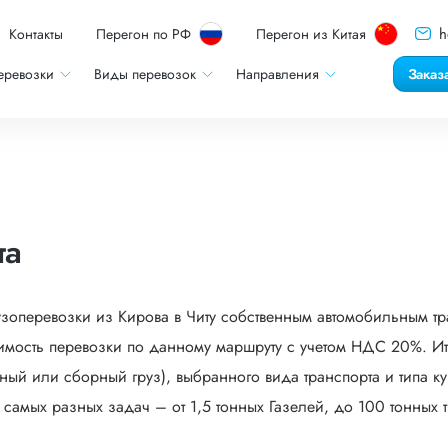
h
Контакты
Перегон по РФ
Перегон из Китая
еревозки
Виды перевозок
Направления
Заказ
та
узоперевозки из Кирова в Читу собственным автомобильным тр
мость перевозки по данному маршруту с учетом НДС 20%. Ито
ый или сборный груз), выбранного вида транспорта и типа кузо
мых разных задач – от 1,5 тонных Газелей, до 100 тонных тр