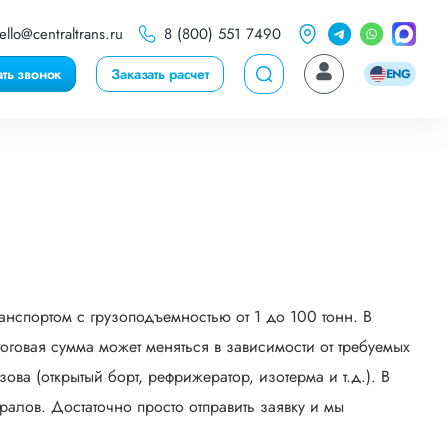
ello@centraltrans.ru
8 (800) 551 7490
ать звонок
Заказать расчет
ENG
анспортом с грузоподъемностью от 1 до 100 тонн. В
говая сумма может меняться в зависимости от требуемых
ва (открытый борт, рефрижератор, изотерма и т.д.). В
алов. Достаточно просто отправить заявку и мы