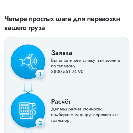
направления в
ДНР
и
ЛНР
. Предоставляем все стандартные
виды дополнительных услуг: оформление страховки,
погрузочно-разгрузочные работы, оформление документации,
Четыре простых шага для перевозки
экспедирование. За каждым клиентом закреплен менеджер,
который сообщит о текущем статусе вашего груза. Чтобы
вашего груза
получить коммерческое предложение заполните форму на
сайте или звоните по номеру
8 800 551-74-90
(Бесплатно по
РФ).
Заявка
Вы заполняете заявку или звоните
по телефону
8800 551 74 90
1
Расчёт
Делаем расчет стоимости,
подбираем маршрут перевозки и
транспорт
2