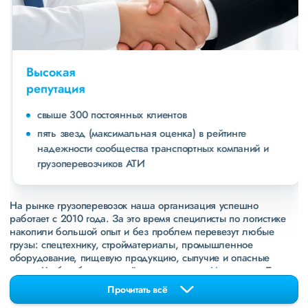
Высокая
репутация
свыше 300 постоянных клиентов
пять звезд (максимальная оценка) в рейтинге
надежности сообщества транспортных компаний и
грузоперевозчиков АТИ
На рынке грузоперевозок наша организация успешно
работает с 2010 года. За это время специлисты по логистике
накопили большой опыт и без проблем перевезут любые
грузы: спецтехнику, стройматериалы, промышленное
оборудование, пищевую продукцию, сыпучие и опасные
грузы. Чтобы убедиться зайдите в раздел
«Наш опыт»
. Там
свежие примеры перевозок, которые обновляются несколько
Прочитать всё
раз в неделю. Также недавно мы запустили новые