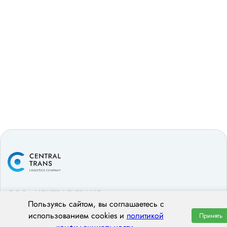
ООО «ЦЕНТРАЛ ТРАНС»
Пользуясь сайтом, вы соглашаетесь с
использованием cookies и
политикой
Принять
620014 г. Екатеринбург,
ул. Хохрякова, 74, оф. 1001